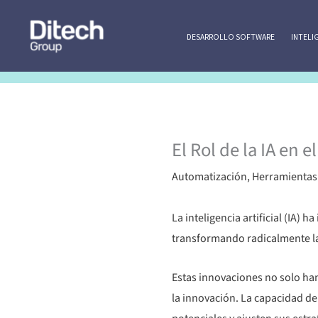
Ir
al
DESARROLLO SOFTWARE
INTELI
contenido
El Rol de la IA en 
Automatización
,
Herramientas 
La inteligencia artificial (IA)
transformando radicalmente la
Estas innovaciones no solo ha
la innovación. La capacidad de