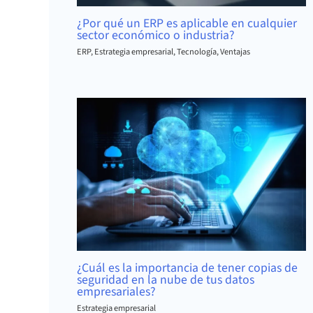
¿Por qué un ERP es aplicable en cualquier
sector económico o industria?
ERP
,
Estrategia empresarial
,
Tecnología
,
Ventajas
¿Cuál es la importancia de tener copias de
seguridad en la nube de tus datos
empresariales?
Estrategia empresarial