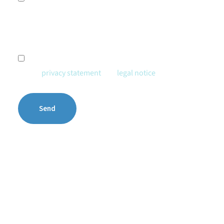
upcoming events or other relevant content of
interest.
Sending indicates that you have read and accepted
our
privacy statement
and
legal notice
.
Send