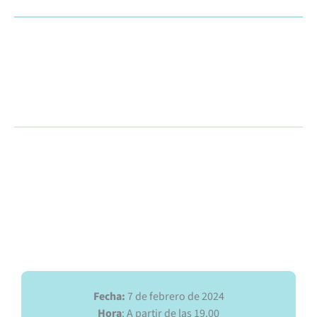
Hablaremos sobre casos de éxito y el papel de las
herramientas IT,
como Oracle NetSuite, en el sector de la energía y el
medioambiente.
Conoce la experiencia de transformación digital de DH
Ecoenergías. Una empresa con
más de 25 años en el sector que tiene como objetivo
impulsar las energías renovables.
Fecha:
7 de febrero de 2024
Hora
: A partir de las 19.00