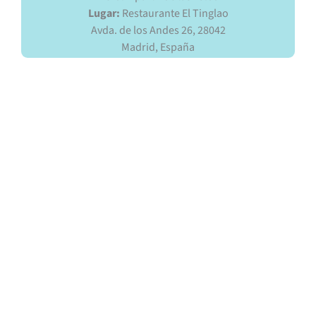
Lugar:
Restaurante El Tinglao
Avda. de los Andes 26, 28042
Madrid, España
¡Inscríbete hoy mismo para
conocer más sobre las
energías renovables con un
evento exclusivo de
networking que impulsará el
cambio del Desarrollo
Sostenible!