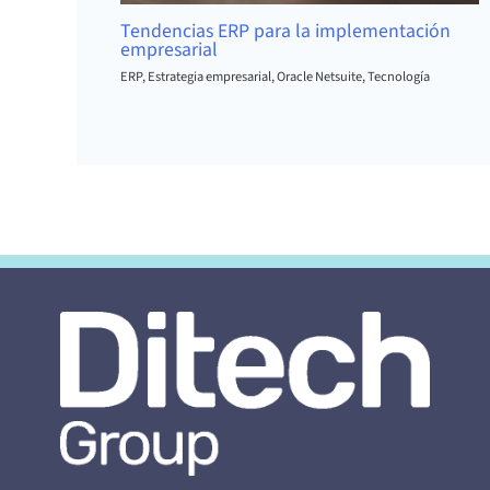
Tendencias ERP para la implementación
empresarial
ERP
,
Estrategia empresarial
,
Oracle Netsuite
,
Tecnología