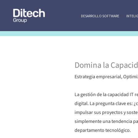
Ir
al
DESARROLLO SOFTWARE
INTELI
contenido
Domina la Capacida
Estrategia empresarial
,
Optimi
La gestión de la capacidad IT 
digital. La pregunta clave es:
impulsar sus proyectos y sost
simplemente una tendencia pasa
departamento tecnológico.