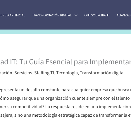
GENCIA ARTIFICIAL
TRANSFORMACIÓN DIGITAL
OUTSOURCING IT
ALIANZAS
d IT: Tu Guía Esencial para Implementar 
zación
,
Servicios
,
Staffing TI
,
Tecnología
,
Transformación digital
representa un desafío constante para cualquier empresa que busca 
 ¿cómo asegurar que una organización cuente siempre con el talent
ener su competitividad? La respuesta reside en una implementación 
jera, sino una metodología estratégica capaz de transformar la efi