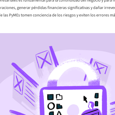
resariales es fundamental para la continuidad del negocio y para m
raciones, generar pérdidas financieras significativas y dañar irrev
s de las PyMEs tomen conciencia de los riesgos y eviten los errores