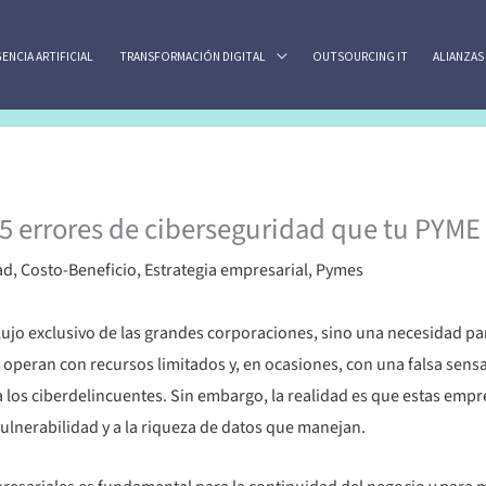
GENCIA ARTIFICIAL
TRANSFORMACIÓN DIGITAL
OUTSOURCING IT
ALIANZAS
 5 errores de ciberseguridad que tu PYM
ad
,
Costo-Beneficio
,
Estrategia empresarial
,
Pymes
lujo exclusivo de las grandes corporaciones, sino una necesidad pa
 operan con recursos limitados y, en ocasiones, con una falsa sens
a los ciberdelincuentes. Sin embargo, la realidad es que estas emp
vulnerabilidad y a la riqueza de datos que manejan.