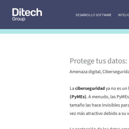
Ir
al
DESARROLLO SOFTWARE
INTELI
contenido
Protege tus datos:
Amenaza digital
,
Cibersegurid
La
ciberseguridad
ya no es un 
(PyMEs)
. A menudo, las PyMEs
tamaño las hace invisibles par
vez más atractivo debido a su 