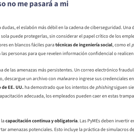
eso no me pasará a mi
 a dudas, el eslabón más débil en la cadena de ciberseguridad. Una 
 sola puede protegerlas, sin considerar el papel crítico de los emp
dores en blancos fáciles para
técnicas de ingeniería social
, como el
p
las personas para que revelen información confidencial o realicen 
 una de las amenazas más persistentes. Un correo electrónico frau
so, descargue un archivo con
malware
o ingrese sus credenciales en
 de EE. UU.
ha demostrado que los intentos de
phishing
siguen sie
a capacitación adecuada, los empleados pueden caer en estas tramp
 la
capacitación continua y obligatoria
. Las PyMEs deben invertir 
rtar amenazas potenciales. Esto incluye la práctica de simulacros d