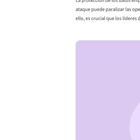
La protección de los datos emp
ataque puede paralizar las ope
ello, es crucial que los lídere