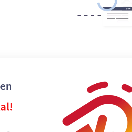
 en
tal!