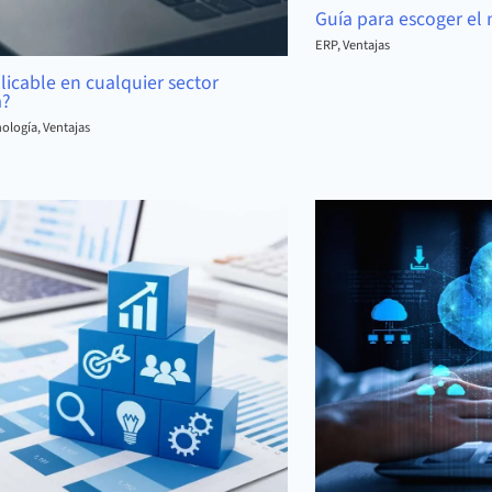
Guía para escoger el
ERP
,
Ventajas
licable en cualquier sector
a?
ología
,
Ventajas