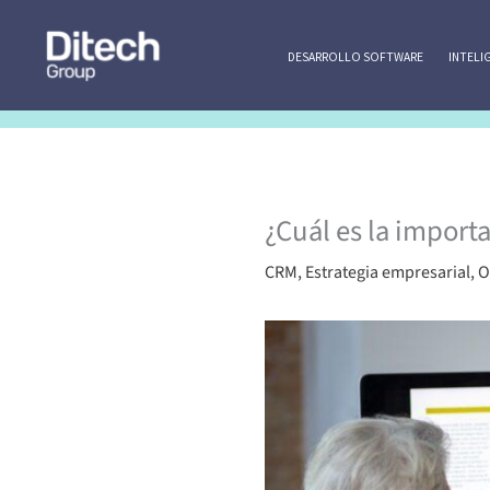
Ir
al
DESARROLLO SOFTWARE
INTELI
contenido
¿Cuál es la import
CRM
,
Estrategia empresarial
,
O